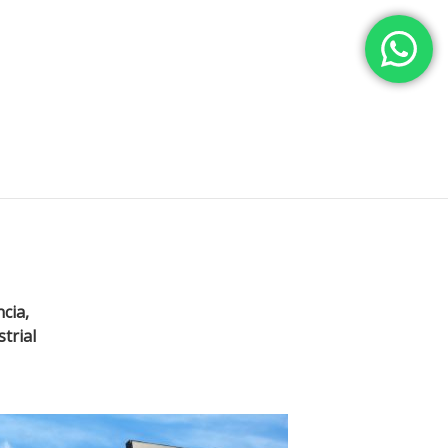
cia,
trial