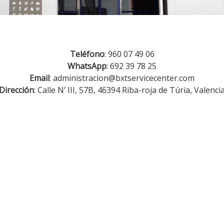
Teléfono
:
960 07 49 06
WhatsApp
:
692 39 78 25
Email
:
administracion@bxtservicecenter.com
Dirección
: Calle N’ III, 57B, 46394 Riba-roja de Túria, Valenci